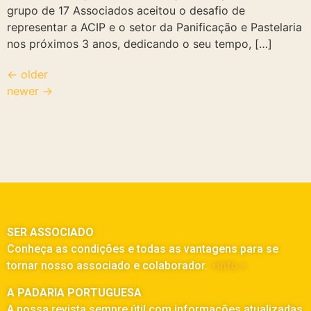
grupo de 17 Associados aceitou o desafio de
representar a ACIP e o setor da Panificação e Pastelaria
nos próximos 3 anos, dedicando o seu tempo, […]
←
older
newer
→
SER ASSOCIADO
Conheça as condições e todas as vantagens para se
tornar nosso associado e colaborador.
+info »
A PADARIA PORTUGUESA
A nossa revista sempre útil com informações atualizadas