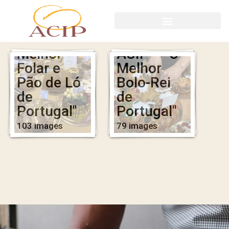
VIII
Concurso
IX
ACIP – "O
Concurso
Melhor
ACIP – "O
Folar e
Melhor
Pão de Ló
Bolo-Rei
de
de
Portugal"
Portugal"
103 images
79 images