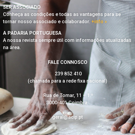
SER ASSOCIADO
Conheça as condições e todas as vantagens para se
tornar nosso associado e colaborador.
+info »
A PADARIA PORTUGUESA
A nossa revista sempre útil com informações atualizadas
na área.
FALE CONNOSCO
239 852 410
(chamada para a rede fixa nacional)
Rua de Tomar, 11 – 1.º
3000-401 Coimbra
geral@acip.pt