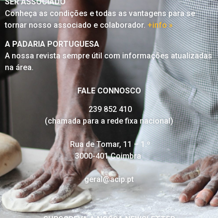
SER ASSOCIADO
Conheça as condições e todas as vantagens para se
tornar nosso associado e colaborador.
+info »
A PADARIA PORTUGUESA
A nossa revista sempre útil com informações atualizadas
na área.
FALE CONNOSCO
239 852 410
(chamada para a rede fixa nacional)
Rua de Tomar, 11 – 1.º
3000-401 Coimbra
geral@acip.pt