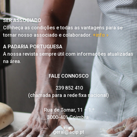
SER ASSOCIADO
Conheça as condições e todas as vantagens para se
tornar nosso associado e colaborador.
+info »
A PADARIA PORTUGUESA
A nossa revista sempre útil com informações atualizadas
na área.
FALE CONNOSCO
239 852 410
(chamada para a rede fixa nacional)
Rua de Tomar, 11 – 1.º
3000-401 Coimbra
geral@acip.pt