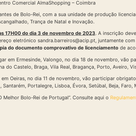
Centro Comercial AlmaShopping – Coimbra
ntes de Bolo-Rei, com a sua unidade de produção licencia
Escangalhado, Trança de Natal e Inovação.
é às 17H00 do dia 3 de novembro de 2023
. A inscrição dev
reço eletrónico sandra.barreiros@acip.pt, juntamente com
pia do documento comprovativo de licenciamento
de acor
lugar em Ermesinde, Valongo, no dia 18 de novembro, vão pa
ana do Castelo, Braga, Vila Real, Bragança, Porto, Aveiro, V
ar em Oeiras, no dia 11 de novembro, vão participar obrigat
a, Santarém, Portalegre, Lisboa, Évora, Setúbal, Beja, Faro,
O Melhor Bolo-Rei de Portugal”. Consulte aqui o
Regulamen