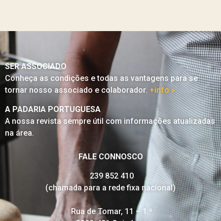
SER ASSOCIADO
Conheça as condições e todas as vantagens para se
tornar nosso associado e colaborador.
+info »
A PADARIA PORTUGUESA
A nossa revista sempre útil com informações atualizadas
na área.
FALE CONNOSCO
239 852 410
(chamada para a rede fixa nacional)
Rua de Tomar, 11 – 1.º