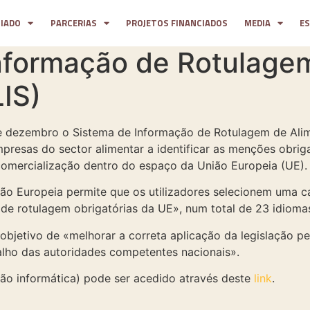
CIADO
PARCERIAS
PROJETOS FINANCIADOS
MEDIA
E
nformação de Rotulage
IS)
 dezembro o Sistema de Informação de Rotulagem de Alime
presas do sector alimentar a identificar as menções obri
comercialização dentro do espaço da União Europeia (UE).
ão Europeia permite que os utilizadores selecionem uma cat
s de rotulagem obrigatórias da UE», num total de 23 idiom
 objetivo de «melhorar a correta aplicação da legislação 
abalho das autoridades competentes nacionais».
ão informática) pode ser acedido através deste
link
.