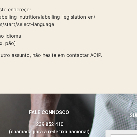
ste endereço:
belling_nutrition/labelling_legislation_en/
m/start/select-language
mo idioma
x. pão)
utro assunto, não hesite em contactar ACIP.
FALE CONNOSCO
SU
239 852 410
(chamada para a rede fixa nacional)