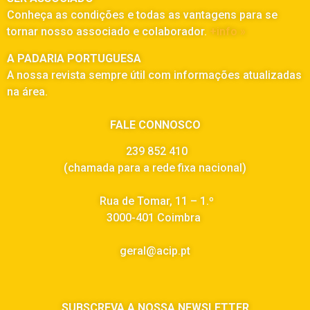
Conheça as condições e todas as vantagens para se
tornar nosso associado e colaborador.
+info »
A PADARIA PORTUGUESA
A nossa revista sempre útil com informações atualizadas
na área.
FALE CONNOSCO
239 852 410
(chamada para a rede fixa nacional)
Rua de Tomar, 11 – 1.º
3000-401 Coimbra
geral@acip.pt
SUBSCREVA A NOSSA NEWSLETTER