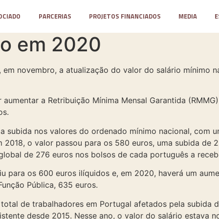
OCIADO
PARCERIAS
PROJETOS FINANCIADOS
MEDIA
E
mo em 2020
 em novembro, a atualização do valor do salário mínimo n
 aumentar a Retribuição Mínima Mensal Garantida (RMMG) 
os.
a subida nos valores do ordenado mínimo nacional, com um
 2018, o valor passou para os 580 euros, uma subida de 23
lobal de 276 euros nos bolsos de cada português a receb
u para os 600 euros ilíquidos e, em 2020, haverá um aume
Função Pública, 635 euros.
 total de trabalhadores em Portugal afetados pela subida
istente desde 2015. Nesse ano, o valor do salário estava n