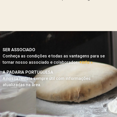
SER ASSOCIADO
Conheça as condições e todas as vantagens para se
tornar nosso associado e colaborador.
+info »
A PADARIA PORTUGUESA
A nossa revista sempre útil com informações
atualizadas na área.