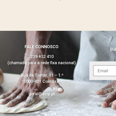
FALE CONNOSCO
SU
239 852 410
(chamada para a rede fixa nacional)
Rua de Tomar, 11 – 1.º
3000-401 Coimbra
geral@acip.pt