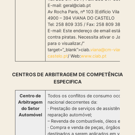
E-mail: geral@ciab.pt
Av Rocha Paris, nº 103 (Edifício Vila Rosa)
4900 – 394 VIANA DO CASTELO
Tel: 258 809 335 / Fax: 258 809 389
E-mail: Este endereço de email está prote
contra piratas. Necessita ativar o JavaScri
para o visualizar./”
target=”_blank”>ciab.
viana@cm-viana-
castelo.pt
/ Web:
www.ciab.pt
CENTROS DE ARBITRAGEM DE COMPETÊNCIA
ESPECIFICA
Centro de
Todos os conflitos de consumo ocorridos e
Arbitragem
nacional decorrentes da:
do Setor
· Prestação de serviços de assistência, m
Automóvel
reparação automóvel;
– Revenda de combustíveis, óleos e lubrific
· Compra e venda de peças, órgãos e mater
destinados a serem aplicados em veículos