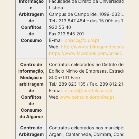
Informação
Faculdade de Direito da Universidade Nova
e
Lisboa
Arbitragem
Campus de Campolide, 1099-032 Lisboa
de
Tel.: 213 847 484 – das 15.00h às 17.00h /
Conflitos
922 55 40
de
Fax:213 845 201
Consumo
E-mail:
cniacc@fd.unl.pt
Web:
http://www.arbitragemdeconsumo.o
https://www.facebook.com/cniacc
Centro de
Contratos celebrados no Distrito de Faro
Informação,
Edifício Ninho de Empresas, Estrada da Pe
Medição e
8005-131 Faro
arbitragem
Tel.: 289 823 135 / Fax. 289 812 213
de
E-mail:
cimaal@mail.telepac.pt
Conflitos
Web:
www.consumidoronline.pt
de
Consumo
do Algarve
Centro de
Contratos celebrados nos municípios de
Arbitragem
Arganil, Cantanhede, Coimbra, Condeixa-a