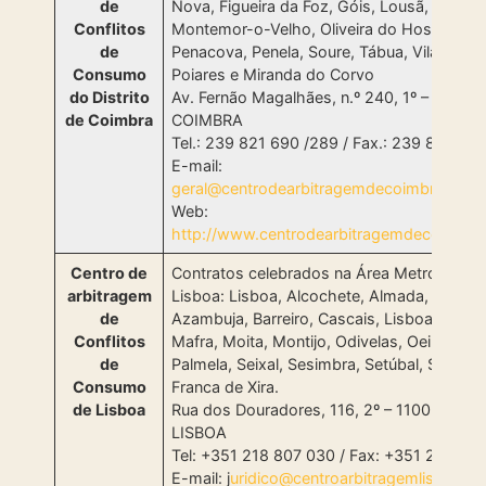
de
Nova, Figueira da Foz, Góis, Lousã, Mira,
Conflitos
Montemor-o-Velho, Oliveira do Hospital,
de
Penacova, Penela, Soure, Tábua, Vila Nova
Consumo
Poiares e Miranda do Corvo
do Distrito
Av. Fernão Magalhães, n.º 240, 1º – 3000-
de Coimbra
COIMBRA
Tel.: 239 821 690 /289 / Fax.: 239 821 69
E-mail:
geral@centrodearbitragemdecoimbra.com
Web:
http://www.centrodearbitragemdecoimbra
Centro de
Contratos celebrados na Área Metropolita
arbitragem
Lisboa: Lisboa, Alcochete, Almada, Amado
de
Azambuja, Barreiro, Cascais, Lisboa, Loure
Conflitos
Mafra, Moita, Montijo, Odivelas, Oeiras,
de
Palmela, Seixal, Sesimbra, Setúbal, Sintra e 
Consumo
Franca de Xira.
de Lisboa
Rua dos Douradores, 116, 2º – 1100-207
LISBOA
Tel: +351 218 807 030 / Fax: +351 218 807
E-mail: j
uridico@centroarbitragemlisboa.pt