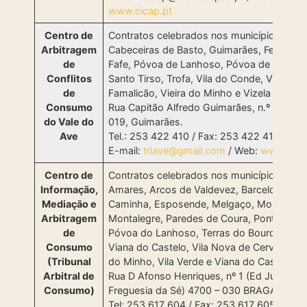
www.cicap.pt
Centro de
Contratos celebrados nos municípios de
Arbitragem
Cabeceiras de Basto, Guimarães, Felgueira
de
Fafe, Póvoa de Lanhoso, Póvoa de Varzim
Conflitos
Santo Tirso, Trofa, Vila do Conde, Vila Nov
de
Famalicão, Vieira do Minho e Vizela
Consumo
Rua Capitão Alfredo Guimarães, n.º 1, 480
do Vale do
019, Guimarães.
Ave
Tel.: 253 422 410 / Fax: 253 422 411
E-mail:
triave@gmail.com
/ Web:
w
ww.triav
Centro de
Contratos celebrados nos municípios de
Informação,
Amares, Arcos de Valdevez, Barcelos, Brag
Mediação e
Caminha, Esposende, Melgaço, Monção,
Arbitragem
Montalegre, Paredes de Coura, Ponte da Ba
de
Póvoa do Lanhoso, Terras do Bouro, Valen
Consumo
Viana do Castelo, Vila Nova de Cerveira, Vi
(Tribunal
do Minho, Vila Verde e Viana do Castelo.
Arbitral de
Rua D Afonso Henriques, nº 1 (Ed Junta de
Consumo)
Freguesia da Sé) 4700 – 030 BRAGA
Tel: 253 617 604 / Fax: 253 617 605