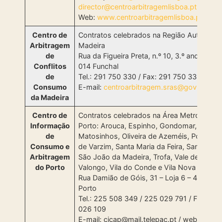
director@centroarbitragemlisboa.pt
Web:
www.centroarbitragemlisboa.pt
Centro de
Contratos celebrados na Região Autónoma
Arbitragem
Madeira
de
Rua da Figueira Preta, n.º 10, 3.º andar – 9
Conflitos
014 Funchal
de
Tel.: 291 750 330 / Fax: 291 750 339
Consumo
E-mail:
centroarbitragem.sras@gov-madeir
da Madeira
Centro de
Contratos celebrados na Área Metropolita
Informação
Porto: Arouca, Espinho, Gondomar, Maia,
de
Matosinhos, Oliveira de Azeméis, Porto, P
Consumo e
de Varzim, Santa Maria da Feira, Santo Tirs
Arbitragem
São João da Madeira, Trofa, Vale de Camb
do Porto
Valongo, Vila do Conde e Vila Nova de Gaia
Rua Damião de Góis, 31 – Loja 6 – 4050-2
Porto
Tel.: 225 508 349 / 225 029 791 / Fax: 22
026 109
E-mail: cicap@mail.telepac.pt / web: