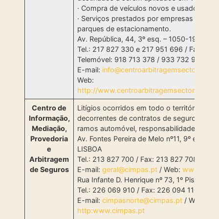
· Compra de veículos novos e usados;
· Serviços prestados por empresas detent
parques de estacionamento.
Av. República, 44, 3º esq. – 1050-194 LIS
Tel.: 217 827 330 e 217 951 696 / Fax: 217
Telemóvel: 918 713 378 / 933 732 918 / 9
E-mail:
info@centroarbitragemsectorauto.p
Web:
http://www.centroarbitragemsectorauto.pt
Centro de
Litígios ocorridos em todo o território naci
Informação,
decorrentes de contratos de seguros dos 
Mediação,
ramos automóvel, responsabilidade civil e 
Provedoria
Av. Fontes Pereira de Melo nº11, 9º esq. –
e
LISBOA
Arbitragem
Tel.: 213 827 700 / Fax: 213 827 708
de Seguros
E-mail:
geral@cimpas.pt
/ Web:
www.cimpa
Rua Infante D. Henrique nº 73, 1º Piso – 
Tel.: 226 069 910 / Fax: 226 094 110
E-mail:
cimpasnorte@cimpas.pt
/ Web:
http:www.cimpas.pt