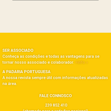
SER ASSOCIADO
Conheça as condições e todas as vantagens para se
tornar nosso associado e colaborador.
+info »
A PADARIA PORTUGUESA
A nossa revista sempre útil com informações atualizadas
na área.
FALE CONNOSCO
239 852 410