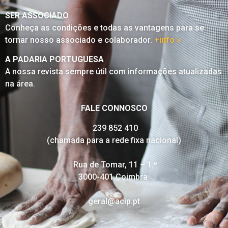
SER ASSOCIADO
Conheça as condições e todas as vantagens para se
tornar nosso associado e colaborador.
+info »
A PADARIA PORTUGUESA
A nossa revista sempre útil com informações atualizadas
na área.
FALE CONNOSCO
239 852 410
(chamada para a rede fixa nacional)
Rua de Tomar, 11 – 1.º
3000-401 Coimbra
geral@acip.pt