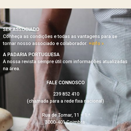
SER ASSOCIADO
Conheça as condições e todas as vantagens para se
tornar nosso associado e colaborador.
+info »
A PADARIA PORTUGUESA
A nossa revista sempre útil com informações atualizadas
na área.
FALE CONNOSCO
239 852 410
(chamada para a rede fixa nacional)
Rua de Tomar, 11 – 1.º
3000-401 Coimbra