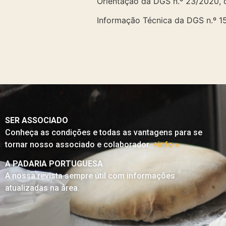
Orientação da DGS n.º 23/2020, 
Informação Técnica da DGS n.º 1
SER ASSOCIADO
Conheça as condições e todas as vantagens para se
tornar nosso associado e colaborador.
+info »
A PADARIA PORTUGUESA
A nossa revista sempre útil com informações
atualizadas na área.