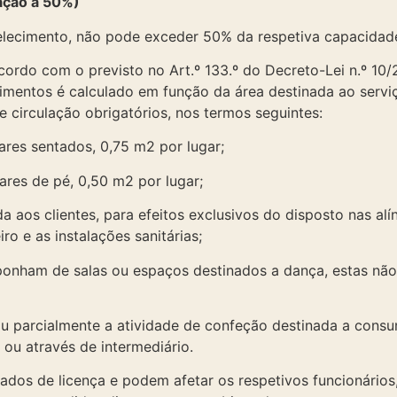
ação a 50%)
belecimento, não pode exceder 50% da respetiva capacidad
ordo com o previsto no Art.º 133.º do Decreto-Lei n.º 10/
mentos é calculado em função da área destinada ao serviç
 circulação obrigatórios, nos termos seguintes:
res sentados, 0,75 m2 por lugar;
res de pé, 0,50 m2 por lugar;
a aos clientes, para efeitos exclusivos do disposto nas alí
ro e as instalações sanitárias;
ponham de salas ou espaços destinados a dança, estas nã
ou parcialmente a atividade de confeção destinada a cons
 ou através de intermediário.
sados de licença e podem afetar os respetivos funcionário