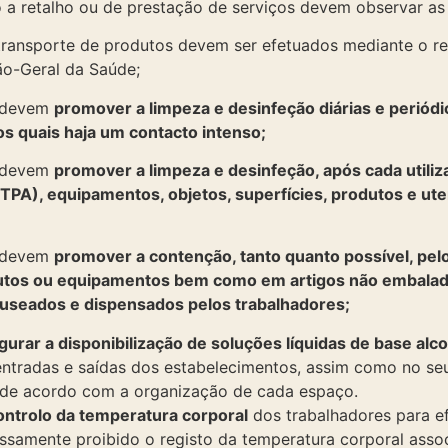
a retalho ou de prestação de serviços devem observar as 
transporte de produtos devem ser efetuados mediante o re
ção-Geral da Saúde;
 devem
promover a limpeza e desinfeção diárias e periód
os quais haja um contacto intenso;
 devem
promover a limpeza e desinfeção, após cada utiliz
PA), equipamentos, objetos, superfícies, produtos e ute
 devem
promover a contenção, tanto quanto possível, pel
dutos ou equipamentos bem como em artigos não embalad
useados e dispensados pelos trabalhadores;
urar a disponibilização de soluções líquidas de base alco
ntradas e saídas dos estabelecimentos, assim como no seu 
 de acordo com a organização de cada espaço.
ontrolo da temperatura corporal
dos trabalhadores para e
essamente proibido o registo da temperatura corporal asso