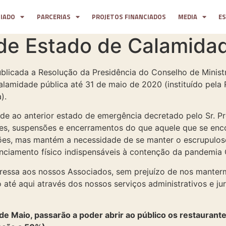
CIADO
PARCERIAS
PROJETOS FINANCIADOS
MEDIA
E
de Estado de Calamidad
ublicada a Resolução da Presidência do Conselho de Minist
lamidade pública até 31 de maio de 2020 (instituído pela
).
e ao anterior estado de emergência decretado pelo Sr. Pr
ões, suspensões e encerramentos do que aquele que se enc
ções, mas mantém a necessidade de se manter o escrupulo
nciamento físico indispensáveis à contenção da pandemia
teressa aos nossos Associados, sem prejuízo de nos manter
até aqui através dos nossos serviços administrativos e jur
 de Maio, passarão a poder abrir ao público os restaurante