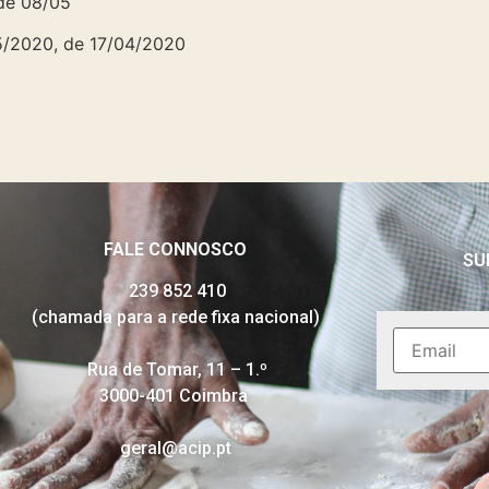
de 08/05
5/2020, de 17/04/2020
FALE CONNOSCO
SU
239 852 410
(chamada para a rede fixa nacional)
Rua de Tomar, 11 – 1.º
3000-401 Coimbra
geral@acip.pt