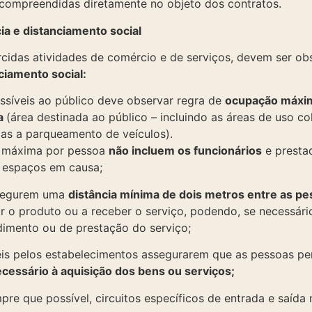
compreendidas diretamente no objeto dos contratos.
a e distanciamento social
cidas atividades de comércio e de serviços, devem ser ob
ciamento social:
ssíveis ao público deve observar regra de
ocupação máxim
ea
(área destinada ao público – incluindo as áreas de uso col
as a parqueamento de veículos).
o máxima por pessoa
não incluem os funcionários
e presta
 espaços em causa;
segurem uma
distância mínima de dois metros entre as p
r o produto ou a receber o serviço, podendo, se necessário
dimento ou de prestação do serviço;
is pelos estabelecimentos assegurarem que as pessoas pe
cessário à aquisição dos bens ou serviços;
re que possível, circuitos específicos de entrada e saída 