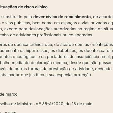
ituações de risco clínico
i substituído pelo
dever cívico de recolhimento
, de acord
s e vias públicas, bem como em espaços e vias privadas equ
o, exceto para deslocações autorizadas no regime da situ
nho de atividades profissionais ou equiparadas.
res de doença crónica que, de acordo com as orientações
nadamente os hipertensos, os diabéticos, os doentes cardi
doentes oncológicos e os portadores de insuficiência renal
 trabalho mediante declaração médica, desde que não poss
avés de outras formas de prestação de atividade, devendo
abalhador que justifica a sua especial proteção.
 de março
elho de Ministros n.º 38-A/2020, de 16 de maio