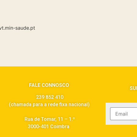
vt.min-saude.pt
FALE CONNOSCO
SU
239 852 410
(chamada para a rede fixa nacional)
Rua de Tomar, 11 – 1.º
3000-401 Coimbra