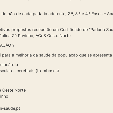
 de pão de cada padaria aderente; 2.ª, 3.ª e 4.ª Fases – Aná
etivos propostos receberão um Certificado de “Padaria Sau
ública Zé Povinho, ACeS Oeste Norte.
AÇÃO ?
i para a melhoria da saúde da população que se apresenta 
miocárdio
sculares cerebrais (tromboses)
 Oeste Norte
inho
in-saude,pt