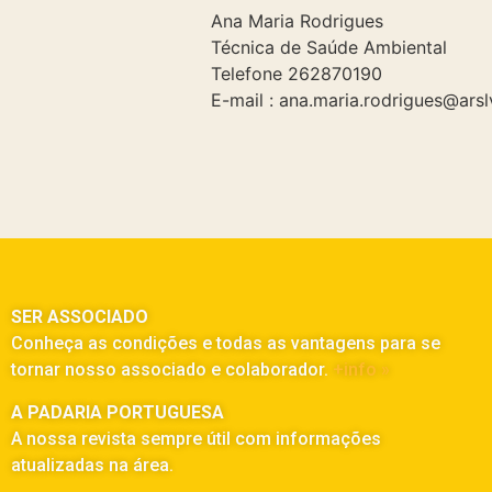
Ana Maria Rodrigues
Técnica de Saúde Ambiental
Telefone 262870190
E-mail : ana.maria.rodrigues@arsl
SER ASSOCIADO
Conheça as condições e todas as vantagens para se
tornar nosso associado e colaborador.
+info »
A PADARIA PORTUGUESA
A nossa revista sempre útil com informações
atualizadas na área.