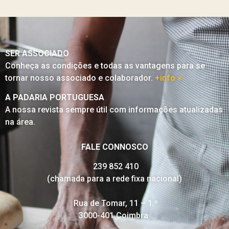
SER ASSOCIADO
Conheça as condições e todas as vantagens para se
tornar nosso associado e colaborador.
+info »
A PADARIA PORTUGUESA
A nossa revista sempre útil com informações atualizadas
na área.
FALE CONNOSCO
239 852 410
(chamada para a rede fixa nacional)
Rua de Tomar, 11 – 1.º
3000-401 Coimbra