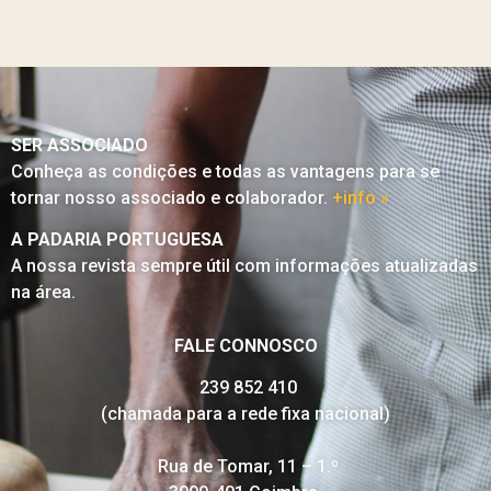
SER ASSOCIADO
Conheça as condições e todas as vantagens para se
tornar nosso associado e colaborador.
+info »
A PADARIA PORTUGUESA
A nossa revista sempre útil com informações atualizadas
na área.
FALE CONNOSCO
239 852 410
(chamada para a rede fixa nacional)
Rua de Tomar, 11 – 1.º