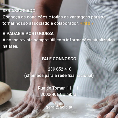
SER ASSOCIADO
Conheça as condições e todas as vantagens para se
tornar nosso associado e colaborador.
+info »
A PADARIA PORTUGUESA
A nossa revista sempre útil com informações atualizadas
na área.
FALE CONNOSCO
239 852 410
(chamada para a rede fixa nacional)
Rua de Tomar, 11 – 1.º
3000-401 Coimbra
geral@acip.pt