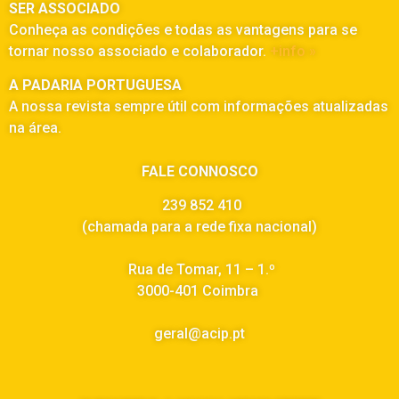
SER ASSOCIADO
Conheça as condições e todas as vantagens para se
tornar nosso associado e colaborador.
+info »
A PADARIA PORTUGUESA
A nossa revista sempre útil com informações atualizadas
na área.
FALE CONNOSCO
239 852 410
(chamada para a rede fixa nacional)
Rua de Tomar, 11 – 1.º
3000-401 Coimbra
geral@acip.pt