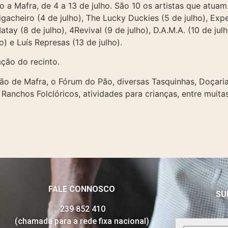
o a Mafra, de 4 a 13 de julho. São 10 os artistas que atuam
igacheiro (4 de julho), The Lucky Duckies (5 de julho), Expe
Matay (8 de julho), 4Revival (9 de julho), D.A.M.A. (10 de ju
o) e Luís Represas (13 de julho).
ação do recinto.
o de Mafra, o Fórum do Pão, diversas Tasquinhas, Doçaria R
Ranchos Folclóricos, atividades para crianças, entre muita
FALE CONNOSCO
SU
239 852 410
(chamada para a rede fixa nacional)