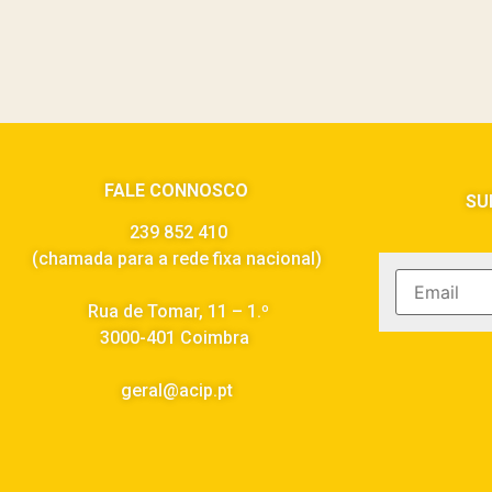
FALE CONNOSCO
SU
239 852 410
(chamada para a rede fixa nacional)
Rua de Tomar, 11 – 1.º
3000-401 Coimbra
geral@acip.pt