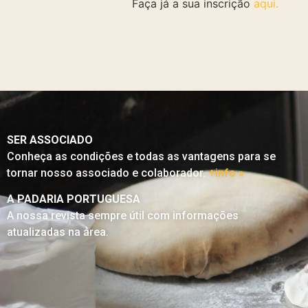
Faça já a sua inscrição
aqui.
SER ASSOCIADO
Conheça as condições e todas as vantagens para se
tornar nosso associado e colaborador.
+info »
A PADARIA PORTUGUESA
A nossa revista sempre útil com informações
atualizadas na área.