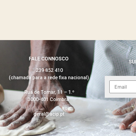
FALE CONNOSCO
SU
239 852 410
(chamada para a rede fixa nacional)
Rua de Tomar, 11 – 1.º
3000-401 Coimbra
geral@acip.pt