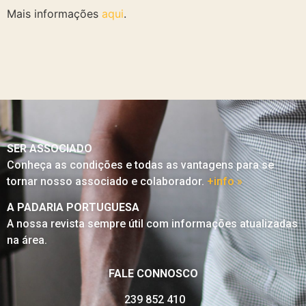
Mais informações
aqui
.
SER ASSOCIADO
Conheça as condições e todas as vantagens para se
tornar nosso associado e colaborador.
+info »
A PADARIA PORTUGUESA
A nossa revista sempre útil com informações atualizadas
na área.
FALE CONNOSCO
239 852 410