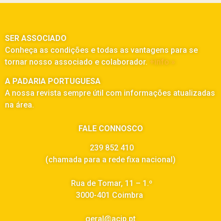
SER ASSOCIADO
Conheça as condições e todas as vantagens para se
tornar nosso associado e colaborador.
+info »
A PADARIA PORTUGUESA
A nossa revista sempre útil com informações atualizadas
na área.
FALE CONNOSCO
239 852 410
(chamada para a rede fixa nacional)
Rua de Tomar, 11 – 1.º
3000-401 Coimbra
geral@acip.pt