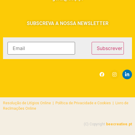
SUBSCREVA A NOSSA NEWSLETTER
Resolução de Litígios Online |
Política de Privacidade e Cookies | Livro de
Reclmações Online
(C) Copyright
beecreative.pt