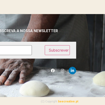
BSCREVA A NOSSA NEWSLETTER
(C) Copyright
beecreative.pt