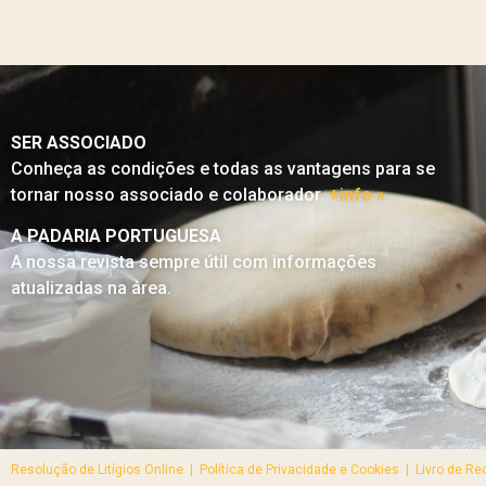
SER ASSOCIADO
Conheça as condições e todas as vantagens para se
tornar nosso associado e colaborador.
+info »
A PADARIA PORTUGUESA
A nossa revista sempre útil com informações
atualizadas na área.
Resolução de Litígios Online |
Política de Privacidade e Cookies | Livro de R