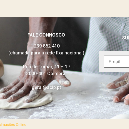
FALE CONNOSCO
SU
239 852 410
(chamada para a rede fixa nacional)
Rua de Tomar, 11 – 1.º
3000-401 Coimbra
geral@acip.pt
eclmações Online