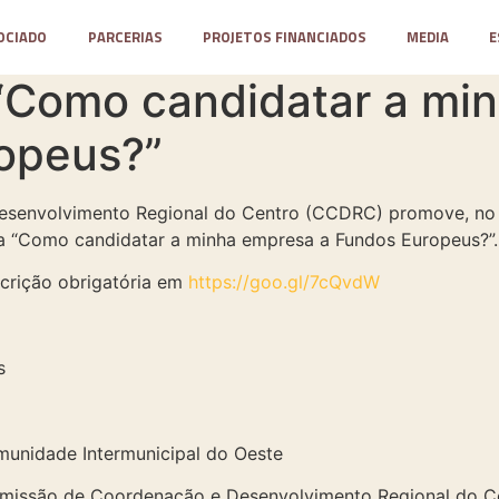
OCIADO
PARCERIAS
PROJETOS FINANCIADOS
MEDIA
E
“Como candidatar a mi
opeus?”
senvolvimento Regional do Centro (CCDRC) promove, no 
ia “Como candidatar a minha empresa a Fundos Europeus?”.
scrição obrigatória em
https://goo.gl/7cQvdW
s
munidade Intermunicipal do Oeste
omissão de Coordenação e Desenvolvimento Regional do C