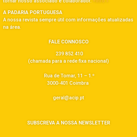
tornar nosso associado e colaborador.
+info »
A PADARIA PORTUGUESA
A nossa revista sempre útil com informações atualizadas
na área.
FALE CONNOSCO
239 852 410
(chamada para a rede fixa nacional)
Rua de Tomar, 11 – 1.º
3000-401 Coimbra
geral@acip.pt
SUBSCREVA A NOSSA NEWSLETTER