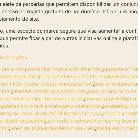
série de parcerias que permitem disponibilizar um conjun
 acesso ao registo gratuito de um domínio .PT por um ano,
ojamento de site.
io, uma espécie de marca segura que visa aumentar a conf
que permite ficar a par de outras iniciativas online e plat
tes.
cio digital
.
 table.html
,
words that rhyme with time.html
,
opposite of ha
dragon eggs.html
,
ferry schedule victoria to tsawwassen
,
ave
itat
,
1 liter plastic bottles wholesale.html
,
best affordable ca
r.html
,
element shards to element.html
,
iupac structure to n
e pdf.html
,
danaher beckman coulter
,
norman powell high sc
d galahad
,
victoriaville mahogany casket.html
,
bouldering in 
.html
,
the rembrandts i%27ll be there for you
,
antioch jr pant
son death cause.html
,
ayurvedic treatment for hearing loss in
html
,
when do poinsettias bloom naturally
,
plexiglass cutter