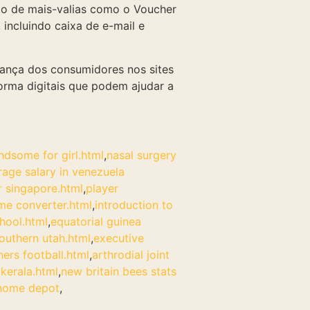
to de mais-valias como o Voucher
 incluindo caixa de e-mail e
iança dos consumidores nos sites
aforma digitais que podem ajudar a
ndsome for girl.html
,
nasal surgery
rage salary in venezuela
r singapore.html
,
player
ame converter.html
,
introduction to
hool.html
,
equatorial guinea
southern utah.html
,
executive
hers football.html
,
arthrodial joint
 kerala.html
,
new britain bees stats
 home depot
,