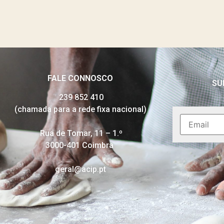
FALE CONNOSCO
SU
239 852 410
(chamada para a rede fixa nacional)
Rua de Tomar, 11 – 1.º
3000-401 Coimbra
geral@acip.pt