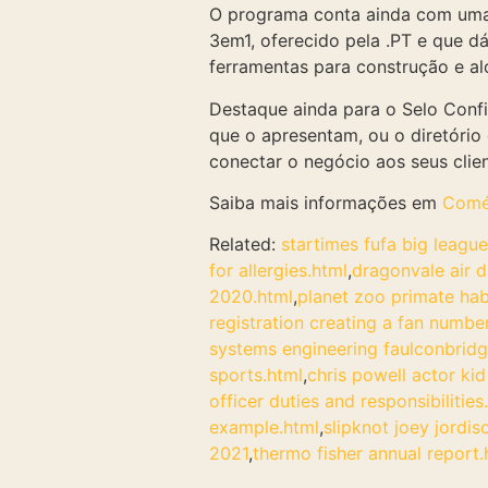
O programa conta ainda com uma 
3em1, oferecido pela .PT e que dá
ferramentas para construção e al
Destaque ainda para o Selo Conf
que o apresentam, ou o diretório 
conectar o negócio aos seus clien
Saiba mais informações em
Comér
Related:
startimes fufa big league
for allergies.html
,
dragonvale air 
2020.html
,
planet zoo primate hab
registration creating a fan numbe
systems engineering faulconbridg
sports.html
,
chris powell actor ki
officer duties and responsibilities
example.html
,
slipknot joey jordi
2021
,
thermo fisher annual report.