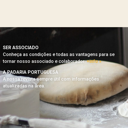
SER ASSOCIADO
Conheça as condições e todas as vantagens para se
tornar nosso associado e colaborador.
+info »
A PADARIA PORTUGUESA
A nossa revista sempre útil com informações
atualizadas na área.