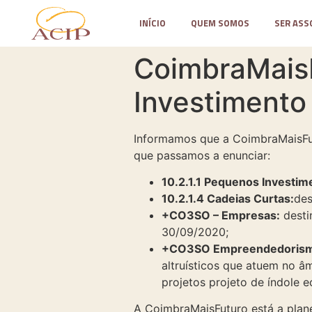
INÍCIO
QUEM SOMOS
SER ASS
CoimbraMaisF
Investimento
Informamos que a CoimbraMaisFut
que passamos a enunciar:
10.2.1.1 Pequenos Investim
10.2.1.4 Cadeias Curtas:
des
+CO3SO – Empresas:
desti
30/09/2020;
+CO3SO Empreendedorismo
altruísticos que atuem no âm
projetos projeto de índole 
A CoimbraMaisFuturo está a plane