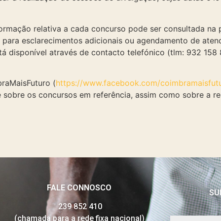
formação relativa a cada concurso pode ser consultada na 
e para esclarecimentos adicionais ou agendamento de atend
á disponível através de contacto telefónico (tlm: 932 158 
raMaisFuturo (
https://www.facebook.com/coimbramaisfut
e sobre os concursos em referência, assim como sobre a re
FALE CONNOSCO
SU
239 852 410
(chamada para a rede fixa nacional)