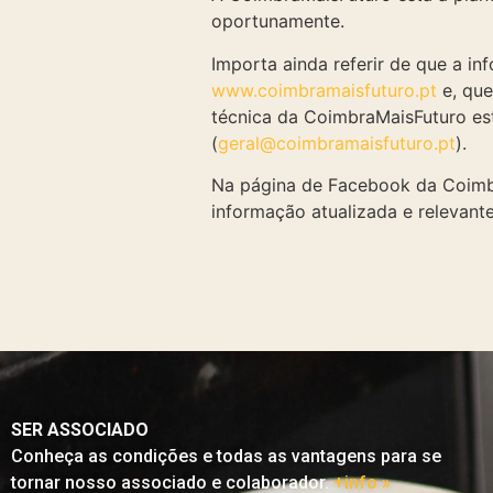
oportunamente.
Importa ainda referir de que a in
www.coimbramaisfuturo.pt
e, qu
técnica da CoimbraMaisFuturo est
(
geral@coimbramaisfuturo.pt
).
Na página de Facebook da Coimb
informação atualizada e relevant
SER ASSOCIADO
Conheça as condições e todas as vantagens para se
tornar nosso associado e colaborador.
+info »