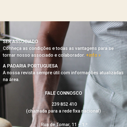
SER ASSOCIADO
Conheça as condições e todas as vantagens para se
tornar nosso associado e colaborador.
+info »
A PADARIA PORTUGUESA
A nossa revista sempre útil com informações atualizadas
na área.
FALE CONNOSCO
239 852 410
(chamada para a rede fixa nacional)
Rua de Tomar, 11 – 1.º