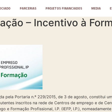
OCIADO
PARCERIAS
PROJETOS FINANCIADOS
MEDIA
E
ção – Incentivo à For
a pela Portaria n.º 229/2015, de 3 de agosto, constitui 
s utentes inscritos na rede de Centros de emprego e de C
ego e Formação Profissional, I.P. (IEFP, I.P.), nomeadamen