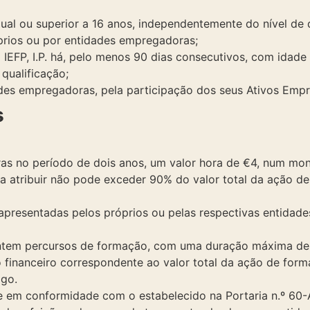
ual ou superior a 16 anos, independentemente do nível de q
prios ou por entidades empregadoras;
IEFP, I.P. há, pelo menos 90 dias consecutivos, com idade i
 qualificação;
ades empregadoras, pela participação dos seus Ativos Emp
s
ras no período de dois anos, um valor hora de €4, num mo
 a atribuir não pode exceder 90% do valor total da ação
apresentadas pelos próprios ou pelas respectivas entidad
entem percursos de formação, com uma duração máxima de 
o financeiro correspondente ao valor total da ação de fo
go.
 e em conformidade com o estabelecido na Portaria n.º 60