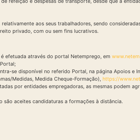
 de refeição e despesas de transporte, desde que a entida
relativamente aos seus trabalhadores, sendo consideradas
ireito privado, com ou sem fins lucrativos.
 é efetuada através do portal Netemprego, em
www.netemp
Portal;
tra-se disponível no referido Portal, na página Apoios e I
ramas/Medidas, Medida Cheque-Formação),
https://www.net
tadas por entidades empregadoras, as mesmas podem agre
o são aceites candidaturas a formações à distância.