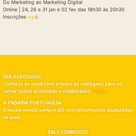
Do Marketing ao Marketing Digital
Online | 24, 26 e 31 jan e 02 fev das 18h30 às 20h30
Inscrições
aqu
i.
SER ASSOCIADO
Conheça as condições e todas as vantagens para se
tornar nosso associado e colaborador.
+info »
A PADARIA PORTUGUESA
A nossa revista sempre útil com informações atualizadas
na área.
FALE CONNOSCO