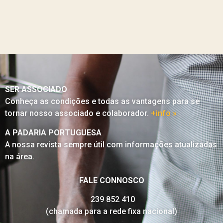
SER ASSOCIADO
Conheça as condições e todas as vantagens para se
tornar nosso associado e colaborador.
+info »
A PADARIA PORTUGUESA
A nossa revista sempre útil com informações atualizadas
na área.
FALE CONNOSCO
239 852 410
(chamada para a rede fixa nacional)