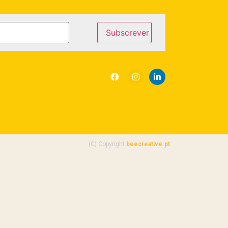
(C) Copyright
beecreative.pt