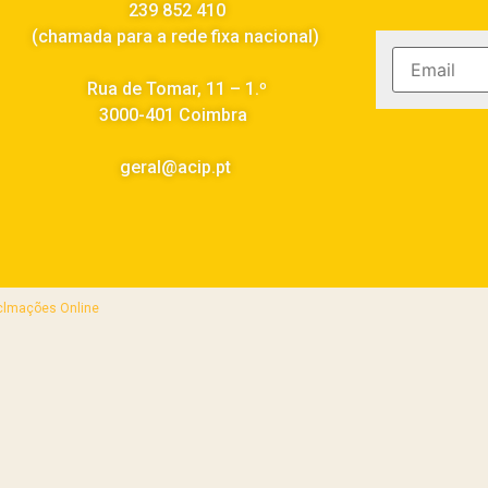
239 852 410
(chamada para a rede fixa nacional)
Rua de Tomar, 11 – 1.º
3000-401 Coimbra
geral@acip.pt
eclmações Online