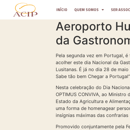
INÍCIO
QUEM SOMOS
SER ASSO
Aeroporto Hu
da Gastrono
Pela segunda vez em Portugal, é
acolher este dia Nacional da Gas
Lusitanas. É já no dia 28 de mai
Sabe tão bem Chegar a Portugal” 
Nesta celebração do Dia Nacional
OPTIMUS CONVIVA, ao Ministro da 
Estado da Agricultura e Alimentaç
uma forma de homenagear persona
insígnias máximas das confrarias 
Promovido conjuntamente pela Fe