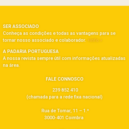
SER ASSOCIADO
Conheça as condições e todas as vantagens para se
tornar nosso associado e colaborador.
+info »
A PADARIA PORTUGUESA
A nossa revista sempre útil com informações atualizadas
na área.
FALE CONNOSCO
239 852 410
(chamada para a rede fixa nacional)
Rua de Tomar, 11 – 1.º
3000-401 Coimbra