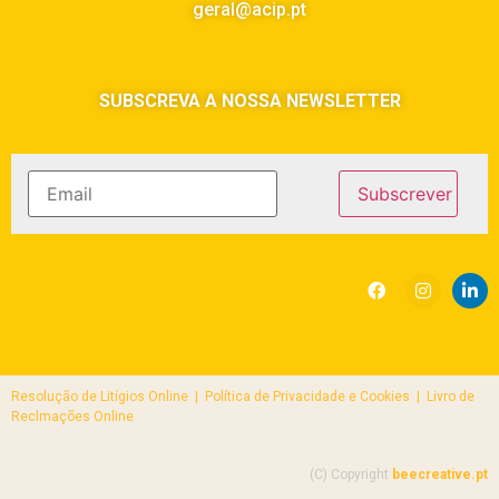
geral@acip.pt
SUBSCREVA A NOSSA NEWSLETTER
Resolução de Litígios Online |
Política de Privacidade e Cookies | Livro de
Reclmações Online
(C) Copyright
beecreative.pt