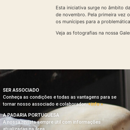
Esta iniciativa surge no âmbito 
de novembro. Pela primeira vez o 
os munícipes para a problemática
Veja as fotografias na nossa Galer
SER ASSOCIADO
Conheça as condições e todas as vantagens para se
tornar nosso associado e colaborador.
+info »
A PADARIA PORTUGUESA
A nossa revista sempre útil com informações
atualizadas na área.