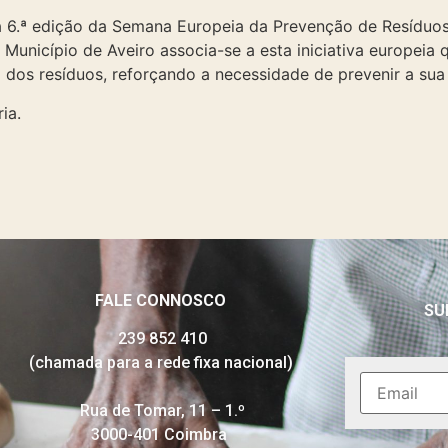
da 6.ª edição da Semana Europeia da Prevenção de Resíduo
Município de Aveiro associa-se a esta iniciativa europeia q
 dos resíduos, reforçando a necessidade de prevenir a sua
ia.
FALE CONNOSCO
SU
239 852 410
(chamada para a rede fixa nacional)
Rua de Tomar, 11 – 1.º
3000-401 Coimbra