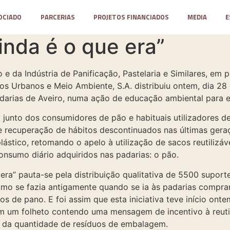
OCIADO
PARCERIAS
PROJETOS FINANCIADOS
MEDIA
E
inda é o que era”
e da Indústria de Panificação, Pastelaria e Similares, em
s Urbanos e Meio Ambiente, S.A. distribuiu ontem, dia 28
arias de Aveiro, numa ação de educação ambiental para ev
junto dos consumidores de pão e habituais utilizadores de
de recuperação de hábitos descontinuados nas últimas ger
ástico, retomando o apelo à utilização de sacos reutilizá
sumo diário adquiridos nas padarias: o pão.
era” pauta-se pela distribuição qualitativa de 5500 supor
como se fazia antigamente quando se ia às padarias comprar
os de pano. E foi assim que esta iniciativa teve início ont
om um folheto contendo uma mensagem de incentivo à reuti
o da quantidade de resíduos de embalagem.