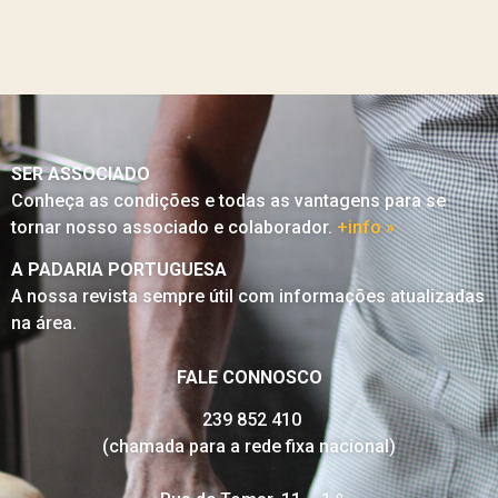
SER ASSOCIADO
Conheça as condições e todas as vantagens para se
tornar nosso associado e colaborador.
+info »
A PADARIA PORTUGUESA
A nossa revista sempre útil com informações atualizadas
na área.
FALE CONNOSCO
239 852 410
(chamada para a rede fixa nacional)